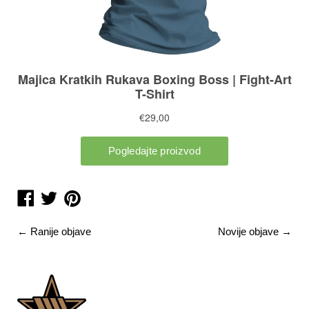
Podijelite
Podijelite
Podijelite
na
na
na
←
Ranije objave
Novije objave
→
Facebooku
Twitteru
Pintrestu