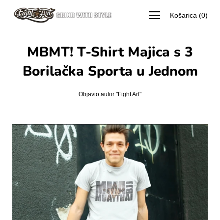
Preskoči
Otvorite
Košarica
(
0
)
na
navigacijski
meni
sadržaj
MBMT! T-Shirt Majica s 3
Borilačka Sporta u Jednom
Objavio autor "Fight Art"